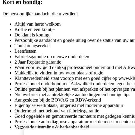
Kort en bondig:
De persoonlijke aandacht die u verdient.
Altijd van harte welkom
Koffie en een krantje
De klant is koning
Persoonlijke aandacht en goede uitleg over de status van uw au
Thuisbrengservice
Leenfietsen
Fabrieksgarantie op nieuwe onderdelen
2 Jaar Reparatie garantie
Waar voor uw geld dankzij professioneel onderhoud met A-kwali
Makkelijk te vinden in uw woonplaats of regio
Klanttevredenheid staat voorop met een goed cijfer op www.kla
Professioneel onderhoud met A-kwaliteit onderdelen tegen betaa
Online gemak bij het plannen van afspraken of het opvragen va
Nieuwsbrief met aantrekkelijke aanbiedingen en handige tips
Aangesloten bij de BOVAG en RDW-erkend
Eigentijdse werkplaats, uitgerust met moderne apparatuur
Onderhoud met behoud van fabrieksgarantie
Goed opgeleide en gemotiveerde monteurs met gedegen kennis v
Professionele auto diagnose apparatuur met de meest recente s
Verzorgde uitstraling & herkenbaarheid