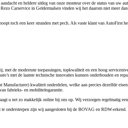
ke aandacht en heldere uitleg van onze monteur over de status van uw au
t Rezo Carservice in Geldermalsen vinden wij het daarom niet meer dan n
opt toch een keer stranden met pech. Als vaste klant van AutoFirst heef
ij, met de modernste toepassingen, topkwaliteit en een hoog serviceni
o’s met de laatste technische innovaties kunnen onderhouden en reparer
nufacturer) kwaliteit onderdelen, welke aan precies dezelfde eisen 
n fabrieks- en mobiliteitsgarantie.
aagt u net zo makkelijk online bij ons op. Wij verzorgen regelmatig ee
 dit te onderstrepen zijn wij aangesloten bij de BOVAG en RDW-erkend.